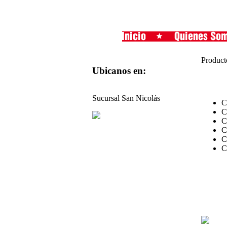
Product
Ubicanos en:
Sucursal San Nicolás
C
C
C
C
C
C