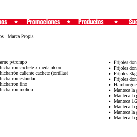
os - Marca Propia
arne p/trompo
Frijoles don
hicharron cachete x rueda alcon
Frijoles don
hicharrón caliente cachete (tortillas)
Frijoles 3kg
hicharron estandar
Frijoles don
hicharron fino
Hamburgue
hicharron molido
Manteca la g
Manteca la g
Manteca 1/2
Manteca la g
Manteca la 
Manteca la g